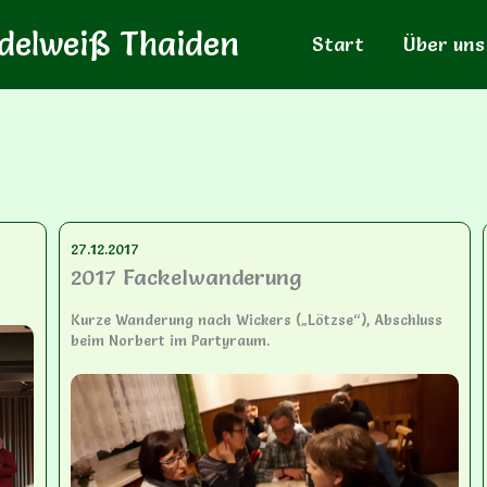
delweiß Thaiden
Start
Über uns
27.12.2017
2017 Fackelwanderung
Kurze Wanderung nach Wickers („Lötzse“), Abschluss
beim Norbert im Partyraum.