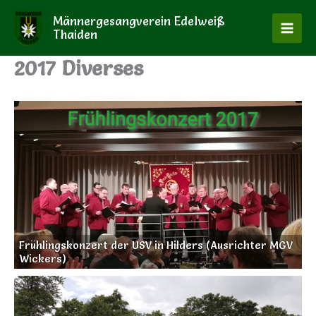
Zum
Männergesangverein Edelweiß
Inhalt
Thaiden
springen
2017 Diverses
Frühlingskonzert der USV in Hilders (Ausrichter MGV
Wickers)