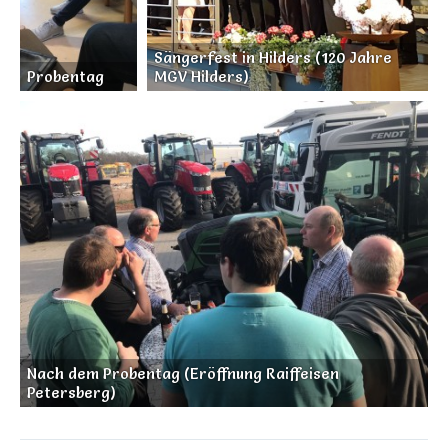
Sängerfest in Hilders (120 Jahre
Probentag
MGV Hilders)
Nach dem Probentag (Eröffnung Raiffeisen
Petersberg)